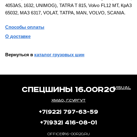
4053AS, 1632, UNIMOG), TATRA T 815, Volvo FL12 MT, КрАЗ
65032, МАЗ 6317, VOLAT, ТАТРА, MAN, VOLVO, SCANIA.
Способы оплаты
О доставке
Вернуться в
каталог грузовых шин
СПЕЦШИНЫ 16.00R20
IVISUAL
ХМАО, Г.СУРГУТ
+7(922) 797-63-59
+7(932) 416-08-01
OFFICE@16-00R20.RU